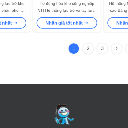
g lưu trữ kho
Tự động hóa kho công nghiệp
Hệ thống 
 phân phối Tự
NTI Hệ thống lưu trữ và lấy lại tự
cao Băng 
ầng tự động
động High Bay Warehouse Price
máy AGV 
t nhất
Nhận giá tốt nhất
Nhận 
toàn Hệ t
1
2
3