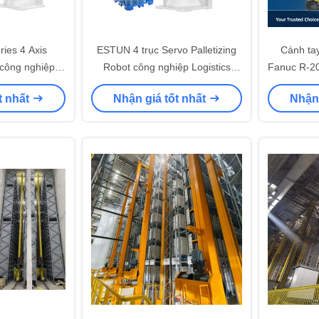
ies 4 Axis
ESTUN 4 trục Servo Palletizing
Cánh ta
 công nghiệp
Robot công nghiệp Logistics
Fanuc R-20
 xử lý kho tự
Warehouse Carton Box Handling
vật
t nhất
Nhận giá tốt nhất
Nhận 
robot
Robot palleting