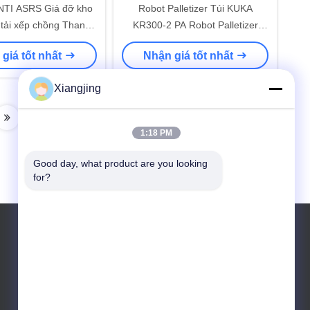
NTI ASRS Giá đỡ kho
Robot Palletizer Túi KUKA
tải xếp chồng Thang
KR300-2 PA Robot Palletizer
Xe con Hàng rào an
Thùng Robot Xếp Hộp Giá
giá tốt nhất
Nhận giá tốt nhất
hống kho thông minh
Xiangjing
1:18 PM
Good day, what product are you looking 
for?