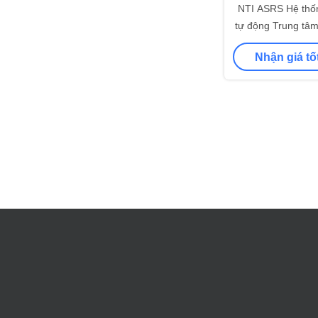
NTI ASRS Hệ thốn
tự động Trung tâm
động kho cao t
Nhận giá tố