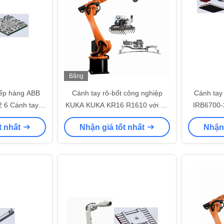
Băng
hình
xếp hàng ABB
Cánh tay rô-bốt công nghiệp
Cánh tay
 6 Cánh tay
KUKA KUKA KR16 R1610 với Bộ
IRB6700-
với máy CNC
kẹp cốc hút CNGBS Bộ kẹp tùy
nghiệp 6 
t nhất
Nhận giá tốt nhất
Nhận 
chỉnh để xếp pallet