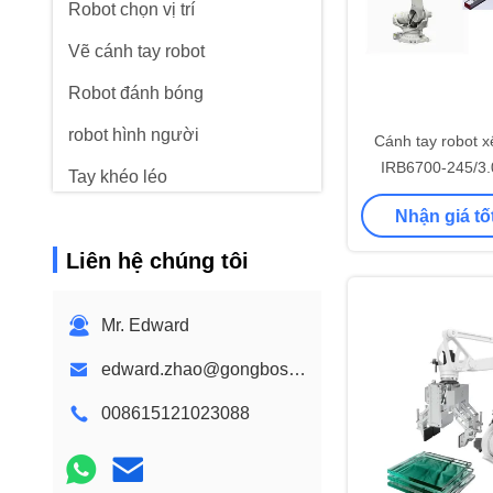
Robot chọn vị trí
Vẽ cánh tay robot
Robot đánh bóng
robot hình người
Cánh tay robot 
IRB6700-245/3.
Tay khéo léo
robot làm việc 
Nhận giá tố
Liên hệ chúng tôi
Mr. Edward
edward.zhao@gongboshi.com
008615121023088