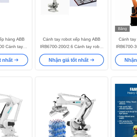
Băng
hình
xếp hàng ABB
Cánh tay robot xếp hàng ABB
Cánh tay
00 Cánh tay
IRB6700-200/2.6 Cánh tay robot
IRB6700-30
với máy CNC
làm việc với máy CNC
làm v
t nhất
Nhận giá tốt nhất
Nhận 