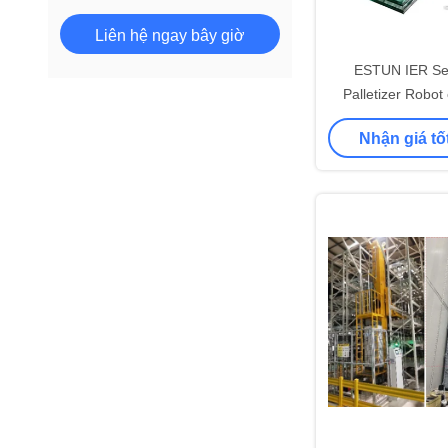
Liên hệ ngay bây giờ
ESTUN IER Ser
Palletizer Robot
Xăng túi hóa học
Nhận giá tố
động hóa 