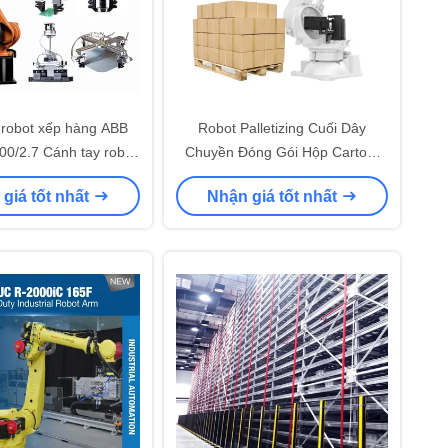
 robot xếp hàng ABB
Robot Palletizing Cuối Dây
0/2.7 Cánh tay robot
Chuyền Đóng Gói Hộp Carton,
iệc với máy CNC
Hệ Thống Điều Khiển Servo
giá tốt nhất
Nhận giá tốt nhất
Robot Cánh Tay Robot Dòng
ESTUN IER