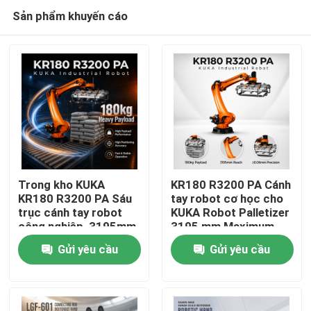
Sản phẩm khuyến cáo
Trong kho KUKA
KR180 R3200 PA Cánh
KR180 R3200 PA Sáu
tay robot cơ học cho
trục cánh tay robot
KUKA Robot Palletizer
Nhà
công nghiệp, 3195mm
3195 mm Maximum
Reach Palletizing xử lý
Reach
Gửi yêu cầu
Gửi yêu cầu
cánh tay robot
Sản phẩm
Video