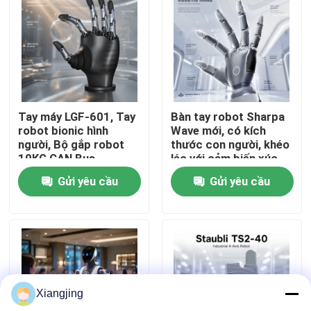
Về chúng tôi
Tham quan nhà máy
Tay máy LGF-601, Tay
Bàn tay robot Sharpa
Kiểm soát chất lượng
robot bionic hình
Wave mới, có kích
người, Bộ gắp robot
thước con người, khéo
10KG CAN Bus
léo với cảm biến xúc
Liên hệ với chúng tôi
giác độ phân giải cao
Gửi yêu cầu
Gửi yêu cầu
để tích hợp robot
Blog
Yêu cầu báo giá
Xiangjing
Cánh tay Robot công nghiệp