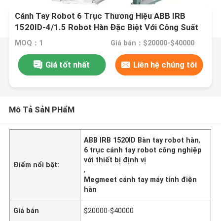
Cánh Tay Robot 6 Trục Thương Hiệu ABB IRB
1520ID-4/1.5 Robot Hàn Đặc Biệt Với ​​Công Suất
Hàn Megmeet Và Bộ Định Vị
MOQ：1
Giá bán：$20000-$40000
Giá tốt nhất
Liên hệ chúng tôi
Mô Tả SảN PHẩM
ABB IRB 1520ID Bàn tay robot hàn
,
6 trục cánh tay robot công nghiệp
với thiết bị định vị
Điểm nổi bật:
,
Megmeet cánh tay máy tính điện
hàn
Giá bán
$20000-$40000