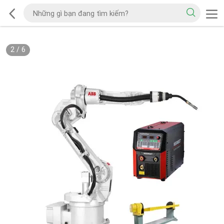
2
/
6