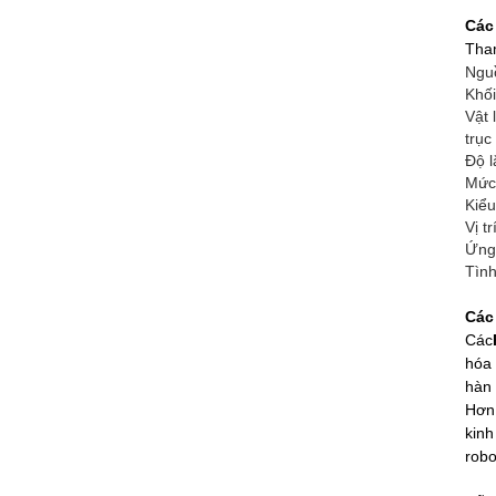
Các
Tha
Ngu
Khố
Vật 
trục
Độ l
Mức
Kiểu
Vị tr
Ứng
Tình
Các
Các
hóa 
hàn 
Hơn 
kinh
robo