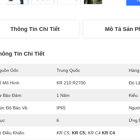
Thông Tin Chi Tiết
Mô Tả Sản 
hông Tin Chi Tiết
guồn Gốc
Trung Quốc
Hàng
ố Mô Hình
KR 210 R2700
Độ Lặ
ự Bảo Đảm:
1 Năm
Kiểu:
ức Độ Bảo Vệ:
IP65
Ngườ
ục:
6
Ứng 
ộ Điều Khiển:
KR C5;
KR C5;
KR C4
KR C4