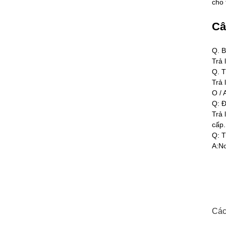
cho 
Câ
Q. B
Trả 
Q. T
Trả 
O / 
Q: Đ
Trả 
cấp.
Q: T
A:No
Các