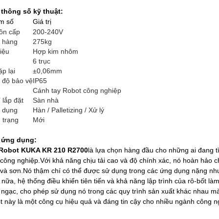
 thông số kỹ thuật:
m số
Giá trị
ồn cấp
200-240V
i hàng
275kg
liệu
Hợp kim nhôm
6 trục
ặp lại
±0,06mm
 độ bảo vệ
IP65
Cánh tay Robot công nghiệp
í lắp đặt
Sàn nhà
 dụng
Hàn / Palletizing / Xử lý
 trạng
Mới
 ứng dụng:
Robot KUKA KR 210 R2700
là lựa chọn hàng đầu cho những ai đang t
công nghiệp.Với khả năng chịu tải cao và độ chính xác, nó hoàn hảo ch
và sơn.Nó thậm chí có thể được sử dụng trong các ứng dụng nặng nh
nữa, hệ thống điều khiển tiên tiến và khả năng lập trình của rô-bốt l
 ngạc, cho phép sử dụng nó trong các quy trình sản xuất khác nhau m
t này là một công cụ hiệu quả và đáng tin cậy cho nhiều ngành công n