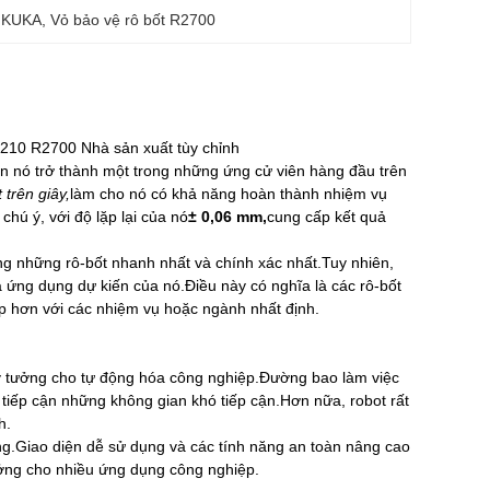
t KUKA
, 
Vỏ bảo vệ rô bốt R2700
210 R2700 Nhà sản xuất tùy chỉnh
ến nó trở thành một trong những ứng cử viên hàng đầu trên
 trên giây,
làm cho nó có khả năng hoàn thành nhiệm vụ
hú ý, với độ lặp lại của nó
± 0,06 mm,
cung cấp kết quả
ng những rô-bốt nhanh nhất và chính xác nhất.Tuy nhiên,
à ứng dụng dự kiến ​​của nó.Điều này có nghĩa là các rô-bốt
ợp hơn với các nhiệm vụ hoặc ngành nhất định.
lý tưởng cho tự động hóa công nghiệp.Đường bao làm việc
à tiếp cận những không gian khó tiếp cận.Hơn nữa, robot rất
h.
ng.Giao diện dễ sử dụng và các tính năng an toàn nâng cao
tưởng cho nhiều ứng dụng công nghiệp.