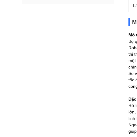
L
M
Mô 
Bộ q
Robo
thị 
một 
chín
So v
tốc 
công
Đặc
Rô-b
lớn,
linh
Ngoà
giúp