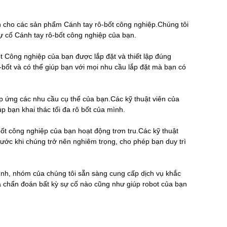
ện cho các sản phẩm Cánh tay rô-bốt công nghiệp.Chúng tôi
 sự cố Cánh tay rô-bốt công nghiệp của bạn.
t Công nghiệp của bạn được lắp đặt và thiết lập đúng
ô-bốt và có thể giúp bạn với mọi nhu cầu lắp đặt mà bạn có
p ứng các nhu cầu cụ thể của bạn.Các kỹ thuật viên của
úp bạn khai thác tối đa rô bốt của mình.
ốt công nghiệp của bạn hoạt động trơn tru.Các kỹ thuật
trước khi chúng trở nên nghiêm trọng, cho phép bạn duy trì
ình, nhóm của chúng tôi sẵn sàng cung cấp dịch vụ khắc
à chẩn đoán bất kỳ sự cố nào cũng như giúp robot của bạn