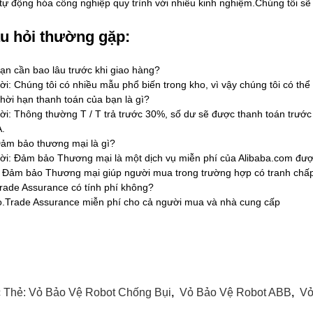
tự động hóa công nghiệp quy trình với nhiều kinh nghiệm.Chúng tôi sẽ l
u hỏi thường gặp:
ạn cần bao lâu trước khi giao hàng?
lời: Chúng tôi có nhiều mẫu phổ biến trong kho, vì vậy chúng tôi có th
hời hạn thanh toán của bạn là gì?
lời: Thông thường T / T trả trước 30%, số dư sẽ được thanh toán trướ
A.
ảm bảo thương mại là gì?
lời: Đảm bảo Thương mại là một dịch vụ miễn phí của Alibaba.com được
 Đảm bảo Thương mại giúp người mua trong trường hợp có tranh chấp 
rade Assurance có tính phí không?
.Trade Assurance miễn phí cho cả người mua và nhà cung cấp
 Thẻ:
Vỏ Bảo Vệ Robot Chống Bụi
,
Vỏ Bảo Vệ Robot ABB
,
Vỏ