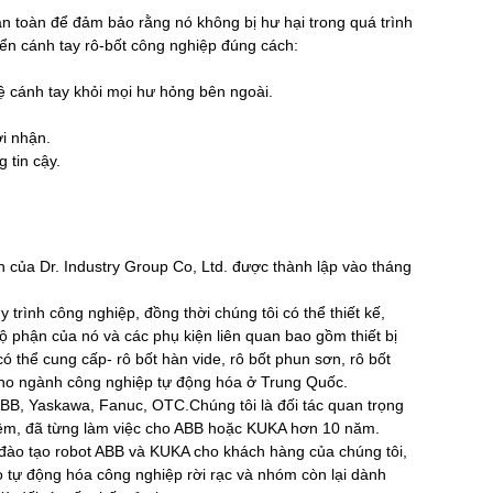
n toàn để đảm bảo rằng nó không bị hư hại trong quá trình
n cánh tay rô-bốt công nghiệp đúng cách:
ệ cánh tay khỏi mọi hư hỏng bên ngoài.
ời nhận.
tin cậy.
on của Dr. Industry Group Co, Ltd. được thành lập vào tháng
 trình công nghiệp, đồng thời chúng tôi có thể thiết kế,
bộ phận của nó và các phụ kiện liên quan bao gồm thiết bị
i có thể cung cấp- rô bốt hàn vide, rô bốt phun sơn, rô bốt
 cho ngành công nghiệp tự động hóa ở Trung Quốc.
 ABB, Yaskawa, Fanuc, OTC.Chúng tôi là đối tác quan trọng
ghiệm, đã từng làm việc cho ABB hoặc KUKA hơn 10 năm.
 đào tạo robot ABB và KUKA cho khách hàng của chúng tôi,
 tự động hóa công nghiệp rời rạc và nhóm còn lại dành