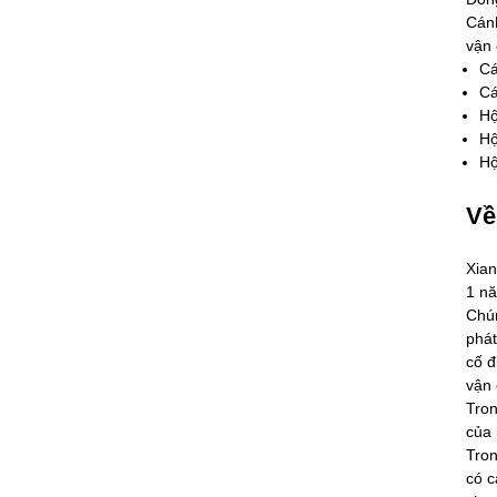
Cánh
vận 
Cá
Cá
Hộ
Hộ
Hộ
Về
Xian
1 n
Chún
phát
cố đ
vận 
Tron
của 
Tron
có c