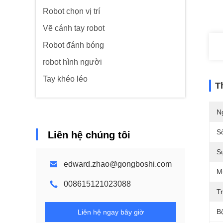
Robot chọn vị trí
Vẽ cánh tay robot
Robot đánh bóng
robot hình người
Tay khéo léo
T
N
S
Liên hệ chúng tôi
S
edward.zhao@gongboshi.com
M
008615121023088
Tr
B
Liên hệ ngay bây giờ