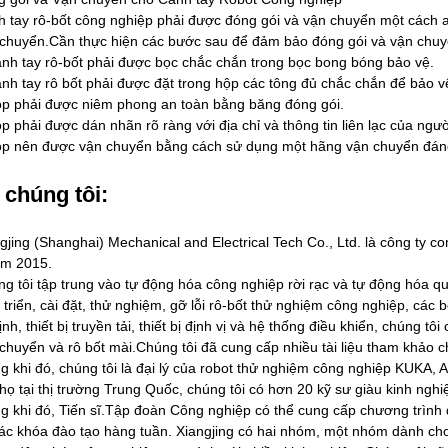
 tay rô-bốt công nghiệp phải được đóng gói và vận chuyển một cách a
chuyển.Cần thực hiện các bước sau để đảm bảo đóng gói và vận chuyể
nh tay rô-bốt phải được bọc chắc chắn trong bọc bong bóng bảo vệ.
nh tay rô bốt phải được đặt trong hộp các tông đủ chắc chắn để bảo v
p phải được niêm phong an toàn bằng băng đóng gói.
p phải được dán nhãn rõ ràng với địa chỉ và thông tin liên lạc của ngư
p nên được vận chuyển bằng cách sử dụng một hãng vận chuyển đáng 
 chúng tôi:
gjing (Shanghai) Mechanical and Electrical Tech Co., Ltd. là công ty c
ăm 2015.
g tôi tập trung vào tự động hóa công nghiệp rời rạc và tự động hóa quy
 triển, cài đặt, thử nghiệm, gỡ lỗi rô-bốt thử nghiệm công nghiệp, các 
ịnh, thiết bị truyền tải, thiết bị định vị và hệ thống điều khiển, chúng tô
chuyển và rô bốt mài.Chúng tôi đã cung cấp nhiều tài liệu tham khảo
g khi đó, chúng tôi là đại lý của robot thử nghiệm công nghiệp KUKA,
họ tại thị trường Trung Quốc, chúng tôi có hơn 20 kỹ sư giàu kinh n
g khi đó, Tiến sĩ.Tập đoàn Công nghiệp có thể cung cấp chương trình
ác khóa đào tạo hàng tuần. Xiangjing có hai nhóm, một nhóm dành cho