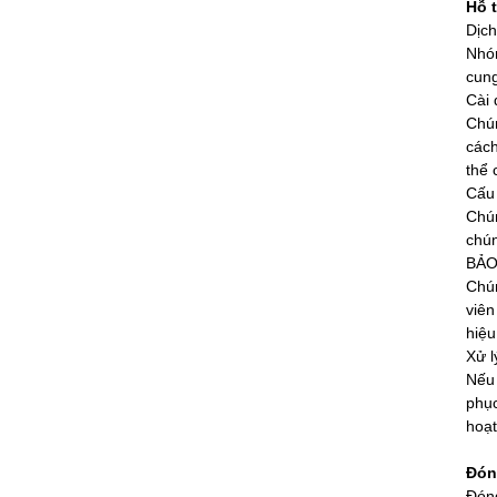
Hỗ t
Dịch
Nhóm
cung
Cài 
Chún
cách
thể 
Cấu
Chún
chún
BẢO
Chún
viên
hiệu
Xử l
Nếu 
phục
hoạt
Đón
Đóng