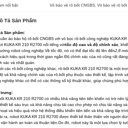
àm nổi bật:
Vỏ bảo vệ rô bốt CNGBS
, 
Vỏ bảo vệ rô bố
ô Tả Sản Phẩm
tả Sản phẩm:
uần áo bảo hộ rô-bốt CNGBS với vỏ bọc rô-bốt công nghiệp KUKA KR 
t KUKA KR 210 R2700 nổi tiếng với
tốc độ cao và độ chính xác
, khi
trường robot công nghiệp.Về tốc độ, nó có thể đạt tốc độ lên đến
2,8 mét
cách hiệu quả trong thời gian ngắn.Độ chính xác của nó cũng rất đáng c
h xác và nhất quán.
ới các rô-bốt công nghiệp khác, rô-bốt KUKA KR 210 R2700 là một tro
độ và khả năng chính xác của rô-bốt phụ thuộc vào thiết kế, lập trình v
 nghiệp khác có thể có các thông số kỹ thuật khác, giúp chúng phù h
 trưng:
ốt KUKA KR 210 R2700 có nhiều khả năng tiên tiến khiến nó trở nên 
 thiết kế sáu trục và khả năng chịu tải cao cho phép nó chịu tải nặng v
 hoạt và hiệu quả nhờ hệ thống điều khiển tiên tiến và khả năng lập trìn
i ra, robot KUKA KR 210 R2700 được thiết kế thân thiện với người dù
 vận hành an toàn và thuận tiện.Do đó, robot này là một lựa chọn lý 