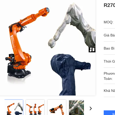
R270
MOQ:
Giá Bá
Bao Bì
Thời G
Phươn
Toán:
Khả N
N