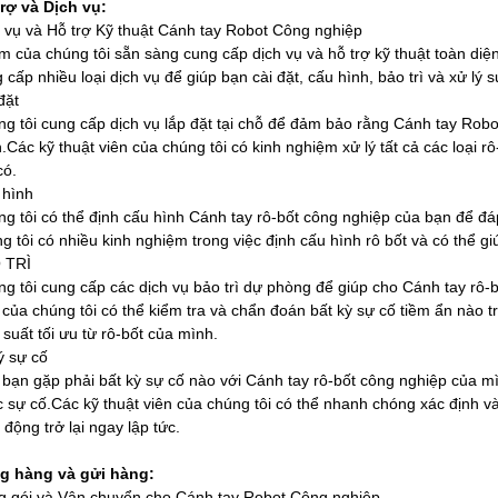
rợ và Dịch vụ:
 vụ và Hỗ trợ Kỹ thuật Cánh tay Robot Công nghiệp
 của chúng tôi sẵn sàng cung cấp dịch vụ và hỗ trợ kỹ thuật toàn di
 cấp nhiều loại dịch vụ để giúp bạn cài đặt, cấu hình, bảo trì và xử lý
đặt
g tôi cung cấp dịch vụ lắp đặt tại chỗ để đảm bảo rằng Cánh tay Robo
.Các kỹ thuật viên của chúng tôi có kinh nghiệm xử lý tất cả các loại r
có.
 hình
g tôi có thể định cấu hình Cánh tay rô-bốt công nghiệp của bạn để đá
g tôi có nhiều kinh nghiệm trong việc định cấu hình rô bốt và có thể gi
 TRÌ
g tôi cung cấp các dịch vụ bảo trì dự phòng để giúp cho Cánh tay rô-b
 của chúng tôi có thể kiểm tra và chẩn đoán bất kỳ sự cố tiềm ẩn nào 
 suất tối ưu từ rô-bốt của mình.
ý sự cố
bạn gặp phải bất kỳ sự cố nào với Cánh tay rô-bốt công nghiệp của m
 sự cố.Các kỹ thuật viên của chúng tôi có thể nhanh chóng xác định v
 động trở lại ngay lập tức.
g hàng và gửi hàng:
 gói và Vận chuyển cho Cánh tay Robot Công nghiệp