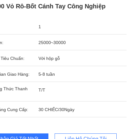
0 Vỏ Rô-Bốt Cánh Tay Công Nghiệp
1
n:
25000~30000
 Tiêu Chuẩn:
Với hộp gỗ
ian Giao Hàng:
5-8 tuần
g Thức Thanh
T/T
ăng Cung Cấp:
30 CHIẾC/30Ngày
hận Giá Tốt Nhất
Liên Hệ Chúng Tôi