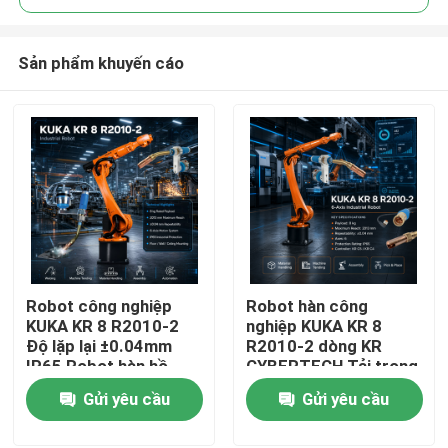
Sản phẩm khuyến cáo
Robot công nghiệp
Robot hàn công
Nhà
KUKA KR 8 R2010-2
nghiệp KUKA KR 8
Độ lặp lại ±0.04mm
R2010-2 dòng KR
IP65 Robot hàn hồ
CYBERTECH Tải trọng
Sản phẩm
quang 6 trục và Tủ
8kg Tầm với 2013mm
Gửi yêu cầu
Gửi yêu cầu
điều khiển KR C4 KR
6 trục Mỏ hàn robot
C5 KR C5-2
TBi RM2
Video