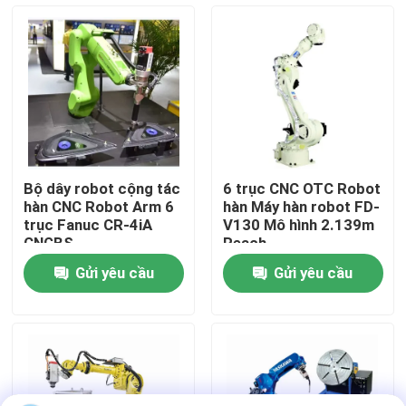
Về chúng tôi
Tham quan nhà máy
Kiểm soát chất lượng
Bộ dây robot cộng tác
6 trục CNC OTC Robot
hàn CNC Robot Arm 6
hàn Máy hàn robot FD-
Liên hệ với chúng tôi
trục Fanuc CR-4iA
V130 Mô hình 2.139m
CNGBS
Reach
Gửi yêu cầu
Gửi yêu cầu
Blog
Yêu cầu báo giá
Cánh tay Robot công nghiệp