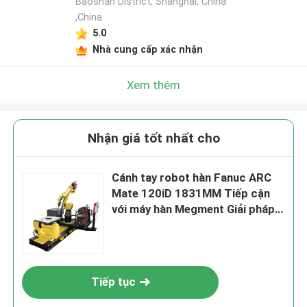
Baoshan District, Shanghai, China
,China
5.0
Nhà cung cấp xác nhận
Xem thêm
Nhận giá tốt nhất cho
Cánh tay robot hàn Fanuc ARC
Mate 120iD 1831MM Tiếp cận
với máy hàn Megment Giải pháp
tích hợp cho hàn hồ quang rô
bốt
Tiếp tục