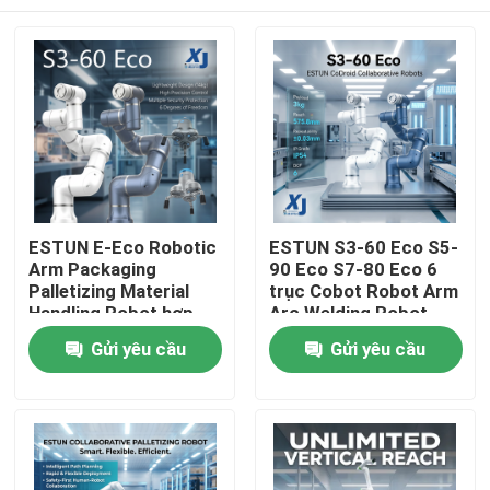
ESTUN E-Eco Robotic
ESTUN S3-60 Eco S5-
Arm Packaging
90 Eco S7-80 Eco 6
Palletizing Material
trục Cobot Robot Arm
Handling Robot hợp
Arc Welding Robot
tác với OnRobot
hợp tác CNGBS
Nhà
Gửi yêu cầu
Gửi yêu cầu
Gripper
Positioner hàn
Sản phẩm
Video