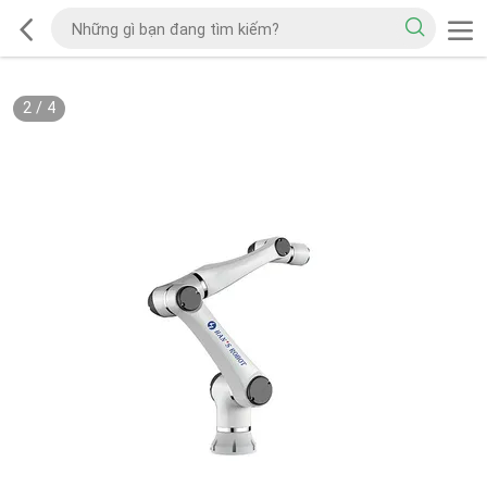
2
/
4