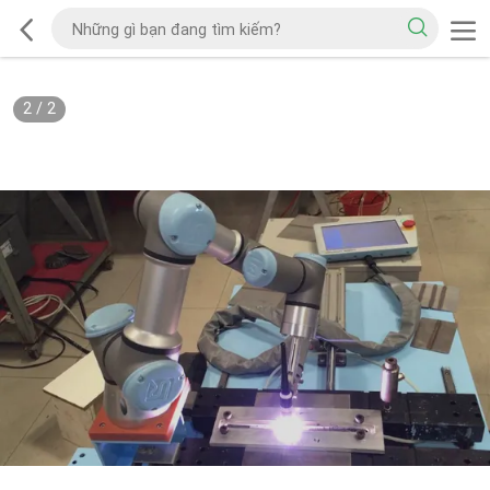
2
/
2