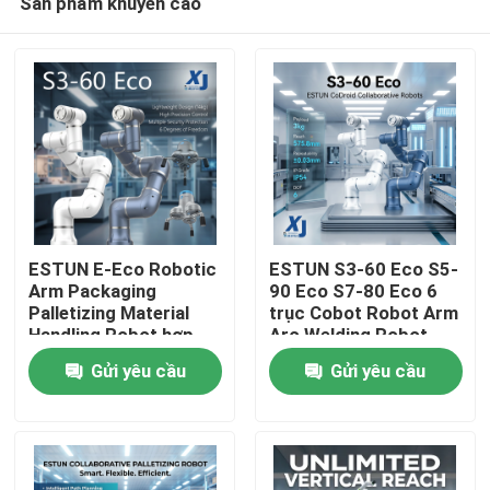
Sản phẩm khuyến cáo
ESTUN E-Eco Robotic
ESTUN S3-60 Eco S5-
Arm Packaging
90 Eco S7-80 Eco 6
Palletizing Material
trục Cobot Robot Arm
Handling Robot hợp
Arc Welding Robot
Nhà
tác với OnRobot
hợp tác CNGBS
Gửi yêu cầu
Gửi yêu cầu
Gripper
Positioner hàn
Sản phẩm
Video