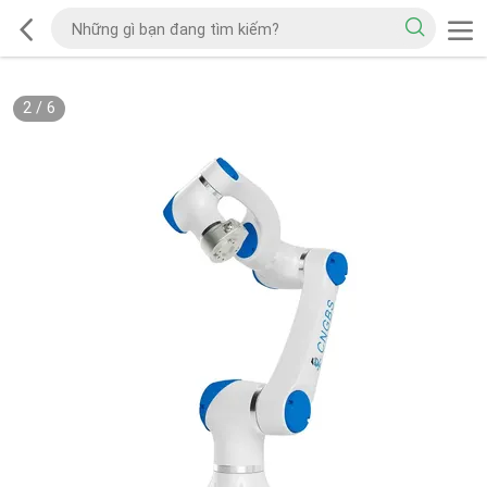
2
/
6