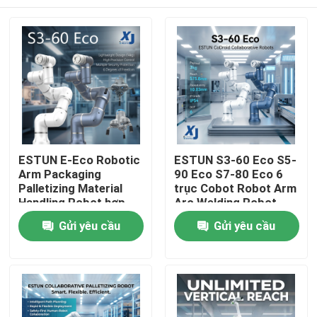
ESTUN E-Eco Robotic
ESTUN S3-60 Eco S5-
Arm Packaging
90 Eco S7-80 Eco 6
Palletizing Material
trục Cobot Robot Arm
Handling Robot hợp
Arc Welding Robot
tác với OnRobot
hợp tác CNGBS
Nhà
Gửi yêu cầu
Gửi yêu cầu
Gripper
Positioner hàn
Sản phẩm
Video