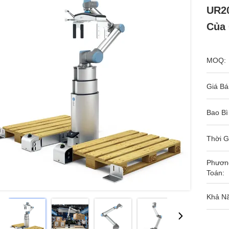
UR20
Của
MOQ:
Giá Bá
Bao Bì
Thời G
Phươn
Toán:
Khả N