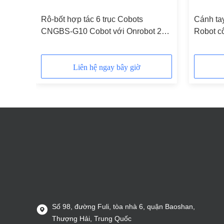
5kg
Rô-bốt hợp tác 6 trục Cobots
Cánh ta
ào
CNGBS-G10 Cobot với Onrobot 2
Robot cô
Finger Gripper và Linear Tracker
CNGBS G
Liên hệ ngay bây giờ
Số 98, đường Fuli, tòa nhà 6, quận Baoshan,
Thượng Hải, Trung Quốc