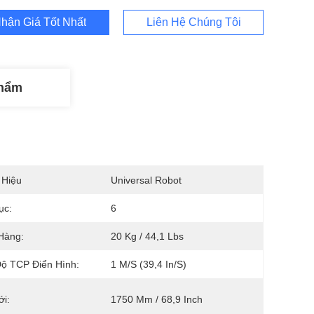
hận Giá Tốt Nhất
Liên Hệ Chúng Tôi
Phẩm
 Hiệu
Universal Robot
ục:
6
Hàng:
20 Kg / 44,1 Lbs
ộ TCP Điển Hình:
1 M/s (39,4 In/s)
ới:
1750 Mm / 68,9 Inch