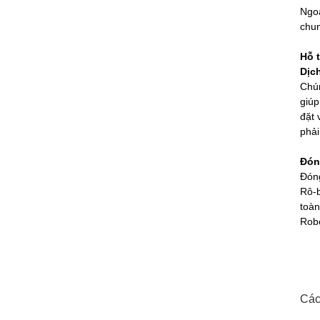
Ngoà
chun
Hỗ t
Dịch
Chún
giúp
đặt 
phải
Đón
Đóng
Rô-b
toàn
Robo
Các