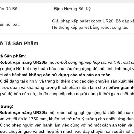
ắn Rô-Bốt:
Định Hướng Bất Kỳ
Giải pháp xếp pallet cobot UR20
, 
Bộ gắp x
àm nổi bật:
Hệ thống xếp pallet bằng robot cộng tác
ô Tả Sản Phẩm
tả Sản phẩm:
Robot vạn năng UR20
là một
rô-bốt công nghiệp hợp tác và linh hoạt 
 nghiệp.Rô-bốt này hoàn hảo cho các ứng dụng đòi hỏi tính linh hoạt v
ời vận hành
mà không cần sử dụng các rào cản an toàn.
 dễ dàng tái định vị và trang bị thêm cho các dây chuyền sản xuất hiệ
h trực quan và khả năng tương thích phần mềm làm cho nó
đơn giản đ
g về độ bền của nó, do đó cung cấp cho người dùng ít thời gian chết nh
 trưng:
Robot vạn năng UR20
là một robot công nghiệp cộng tác tiên tiến cao 
ầm với tối đa là 1750 mm, khiến nó trở nên lý tưởng cho nhiều ứng d
 cho phép người vận hành làm việc cùng với nó một cách an toàn và b
ược chuyển giao và tích hợp liền mạch vào dây chuyền sản xuất một cá