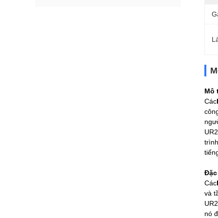
G
L
M
Mô 
Các
công
ngư
UR20
trìn
tiến
Đặc
Các
và t
UR20
nó đ