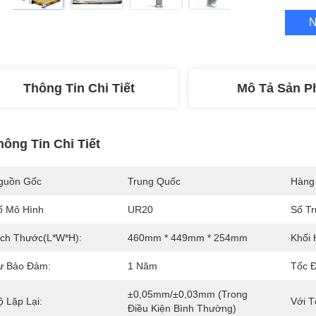
N
Thông Tin Chi Tiết
Mô Tả Sản 
hông Tin Chi Tiết
guồn Gốc
Trung Quốc
Hàng
ố Mô Hình
UR20
Số Tr
ích Thước(l*w*h):
460mm * 449mm * 254mm
Khối 
ự Bảo Đảm:
1 Năm
Tốc Đ
±0,05mm/±0,03mm (trong 
ộ Lặp Lại:
Với T
Điều Kiện Bình Thường)