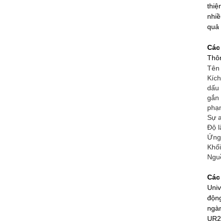
thiệ
nhiề
quả 
Các
Thô
Tên
Kích
dấu
gắn 
phạ
Sự a
Độ l
Ứng
Khố
Ngu
Các
Univ
động
ngàn
UR20