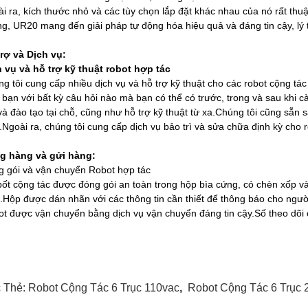
i ra, kích thước nhỏ và các tùy chọn lắp đặt khác nhau của nó rất thu
g, UR20 mang đến giải pháp tự động hóa hiệu quả và đáng tin cậy, lý
rợ và Dịch vụ:
 vụ và hỗ trợ kỹ thuật robot hợp tác
g tôi cung cấp nhiều dịch vụ và hỗ trợ kỹ thuật cho các robot cộng tá
 bạn với bất kỳ câu hỏi nào mà bạn có thể có trước, trong và sau khi cà
và đào tạo tại chỗ, cũng như hỗ trợ kỹ thuật từ xa.Chúng tôi cũng sẵn
.Ngoài ra, chúng tôi cung cấp dịch vụ bảo trì và sửa chữa định kỳ cho r
g hàng và gửi hàng:
 gói và vận chuyển Robot hợp tác
ốt cộng tác được đóng gói an toàn trong hộp bìa cứng, có chèn xốp và
.Hộp được dán nhãn với các thông tin cần thiết để thông báo cho ngườ
t được vận chuyển bằng dịch vụ vận chuyển đáng tin cậy.Số theo dõi
 Thẻ:
Robot Cộng Tác 6 Trục 110vac
,
Robot Cộng Tác 6 Trục 