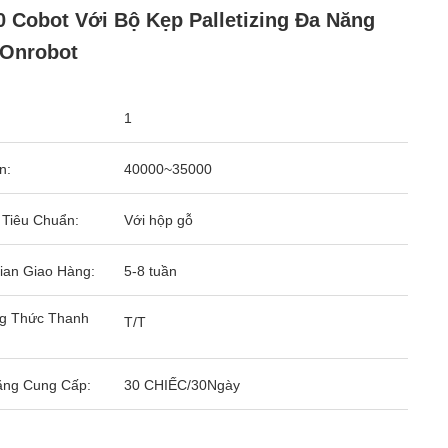
 Cobot Với Bộ Kẹp Palletizing Đa Năng
 Onrobot
1
n:
40000~35000
 Tiêu Chuẩn:
Với hộp gỗ
ian Giao Hàng:
5-8 tuần
g Thức Thanh
T/T
ăng Cung Cấp:
30 CHIẾC/30Ngày