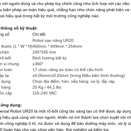
n với người dùng và cho phép tùy chỉnh cũng như tích hợp với các nề
u biện pháp an toàn hiệu quả, chẳng hạn như chức năng phát hiện v
và hiệu quả trong bất kỳ môi trường công nghiệp nào.
 thông số kỹ thuật:
ng số
Chi tiết
Robot vạn năng UR20
 thước (L * W * H)
460mm * 449mm * 254mm
 chân
245*245 mm
rô-bốt
Định hướng bất kỳ
m vi chung
±360°
n toàn
17 chức năng an toàn có thể cấu hình
ặp lại
±0,05mm/±0,03mm (trong Điều kiện bình thường)
 dụng
Chọn địa điểm, hàn, xếp hàng, xử lý, lắp ráp
i hàng
20 Kg / 44,1 lbs
ồn cấp
110-240 VAC
 ứng dụng:
ersal Robot UR20 là một rô-bốt cộng tác sáng tạo có thể được áp dụn
 hiệu quả cùng với mọi người, khiến nó trở thành lựa chọn tuyệt vời ch
h công nghiệp ô tô, nó được sử dụng để bảo dưỡng máy móc, xử lý vật 
 hoàn hảo cho các công việc hàn, thử nghiệm và kiểm tra.