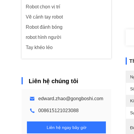
Robot chọn vị trí
Vẽ cánh tay robot
Robot đánh bóng
robot hình người
Tay khéo léo
T
N
Liên hệ chúng tôi
S
edward.zhao@gongboshi.com
K
008615121023088
S
Liên hệ ngay bây giờ
Đ