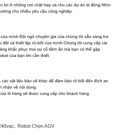
ận lợi ở những nơi chật hẹp và cho các dự án di động.Nhìn
 tưởng cho nhiều yêu cầu công nghiệp.
c của mình.Đội ngũ chuyên gia của chúng tôi sẵn sàng trợ
i đặt và thiết lập rô-bốt của mình.Chúng tôi cung cấp cài
 sàng khắc phục mọi sự cố tiềm ẩn mà bạn có thể gặp
obot của bạn khi cần thiết.
 các vật liệu bảo vệ khác để đảm bảo rô-bốt đến đích an
i nhận về nội dung.
 của lô hàng sẽ được cung cấp cho khách hàng.
240vac
,
Robot Chọn AGV