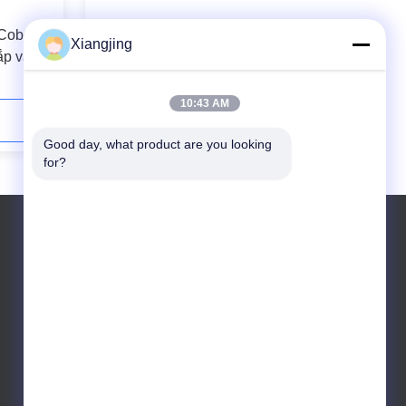
 Cobot
Robot hàn hợp tác CNGBS-G05 với
Xiangjing
ắp và đặt
bộ kẹp Onrobot và bệ nâng cho hệ
thống nâng
10:43 AM
Liên hệ ngay bây giờ
Good day, what product are you looking 
for?
điện thoại: 008615121023088