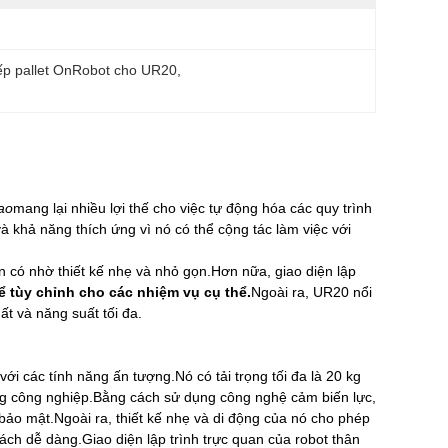
ếp pallet OnRobot cho UR20
, 
cao
mang lại nhiều lợi thế cho việc tự động hóa các quy trình
à khả năng thích ứng vì nó có thể cộng tác làm việc với
n có nhờ thiết kế nhẹ và nhỏ gọn.Hơn nữa, giao diện lập
ể tùy chỉnh cho các nhiệm vụ cụ thể.
Ngoài ra, UR20 nổi
ất và năng suất tối đa.
với các tính năng ấn tượng.Nó có tải trọng tối đa là 20 kg
ụng công nghiệp.Bằng cách sử dụng công nghệ cảm biến lực,
ảo mật.Ngoài ra, thiết kế nhẹ và di động của nó cho phép
ch dễ dàng.Giao diện lập trình trực quan của robot thân