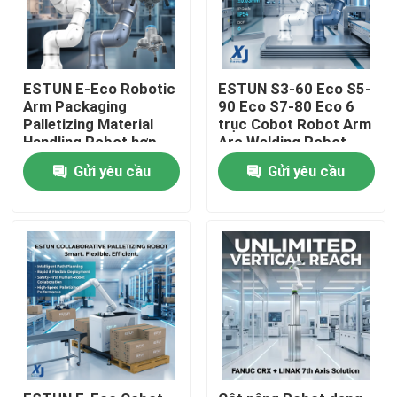
ESTUN E-Eco Robotic
ESTUN S3-60 Eco S5-
Arm Packaging
90 Eco S7-80 Eco 6
Palletizing Material
trục Cobot Robot Arm
Handling Robot hợp
Arc Welding Robot
tác với OnRobot
hợp tác CNGBS
Gửi yêu cầu
Gửi yêu cầu
Gripper
Positioner hàn
Nhà
Sản phẩm
Video