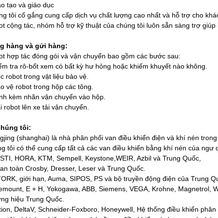
o tạo và giáo dục
g tôi cố gắng cung cấp dịch vụ chất lượng cao nhất và hỗ trợ cho khá
t cộng tác, nhóm hỗ trợ kỹ thuật của chúng tôi luôn sẵn sàng trợ giúp
g hàng và gửi hàng:
t hợp tác đóng gói và vận chuyển bao gồm các bước sau:
ểm tra rô-bốt xem có bất kỳ hư hỏng hoặc khiếm khuyết nào không.
c robot trong vật liệu bảo vệ.
o vệ robot trong hộp các tông.
nh kèm nhãn vận chuyển vào hộp.
i robot lên xe tải vận chuyển.
chúng tôi:
gjing (shanghai) là nhà phân phối van điều khiển điện và khí nén tro
g tôi có thể cung cấp tất cả các van điều khiển bằng khí nén của ngư
STI, HORA, KTM, Sempell, Keystone,WEIR, Azbil và Trung Quốc,
an toàn Crosby, Dresser, Leser và Trung Quốc.
RK, giới hạn, Auma, SIPOS, PS và bộ truyền động điện của Trung Q
mount, E + H, Yokogawa, ABB, Siemens, VEGA, Krohne, Magnetrol, WI
ng hiệu Trung Quốc.
ion, DeltaV, Schneider-Foxboro, Honeywell, Hệ thống điều khiển phân