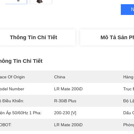
N
Thông Tin Chi Tiết
Mô Tả Sản 
hông Tin Chi Tiết
ace Of Origin
China
Hàng
odel Number
LR Mate 200iD
Trục 
ộ Điều Khiển:
R-30iB Plus
Độ Lặ
iện Áp 50/60Hz 1 Pha:
200-230 [V]
Dấu 
OBOT:
LR Mate 200iD
Phòn