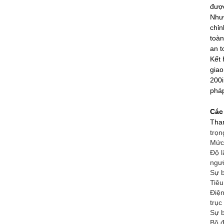
được
Như 
chỉn
toàn
an t
Kết 
giao
200i
pháp
Các
Tha
trọn
Mức 
Độ l
ngư
Sự 
Tiêu
Điện
trục
Sự 
Bộ đ