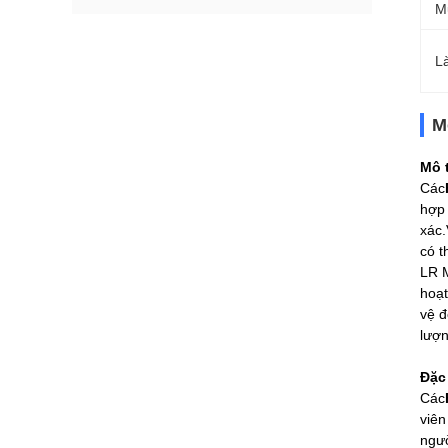
M
L
M
Mô 
Các
hợp 
xác.
có t
LR M
hoạt
vệ đ
lượn
Đặc
Các
viên
ngườ