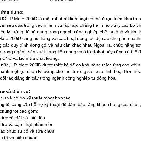
 ứng dụng:
C LR Mate 200iD là một robot rất linh hoạt có thể được triển khai tro
và hiệu quả trong các nhiệm vụ lắp ráp, chẳng hạn như xử lý các bộ p
nên lý tưởng để sử dụng trong ngành công nghiệp chế tạo ô tô và kim lo
ate 200iD cũng nổi tiếng với các hoạt động tốc độ cao cho phép nó th
g các quy trình đóng gói và hậu cần khác nhau.Ngoài ra, chức năng s
 trong ngành sản xuất hàng tiêu dùng và ô tô.Robot này cũng có thể 
 CNC và kiểm tra chất lượng.
nữa, LR Mate 200iD được thiết kế để có khả năng thích ứng cao với n
thành một lựa chọn lý tưởng cho môi trường sản xuất linh hoạt.Hơn nữa
đối tác đáng tin cậy trong ngành công nghiệp tự động hóa.
rợ và Dịch vụ:
 vụ và hỗ trợ kỹ thuật robot hợp tác
g tôi cung cấp hỗ trợ kỹ thuật để đảm bảo rằng khách hàng của chúng 
chúng tôi bao gồm:
 trợ cài đặt và thiết lập
 trợ và cập nhật phần mềm
ắc phục sự cố và sửa chữa
o trì và hiệu chuẩn