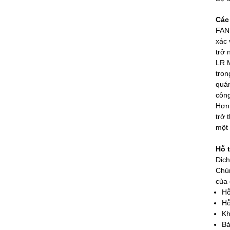
Các
FANU
xác 
trở 
LR M
tron
quán
công
Hơn 
trở 
một 
Hỗ t
Dịch
Chún
của 
Hỗ
Hỗ
Kh
Bả