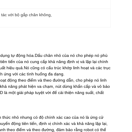
 tác với bộ gắp chân không
, 
ng dụng tự động hóa.Dấu chân nhỏ của nó cho phép nó phù
iên tiến của nó cung cấp khả năng định vị và lặp lại chính
ất hiệu quả.Nó cũng có cấu trúc khớp linh hoạt và các trục
ch ứng với các tình huống đa dạng.
oạt động theo điểm và theo đường dẫn, cho phép nó linh
ới khả năng phát hiện va chạm, nút dừng khẩn cấp và vỏ bảo
à một giải pháp tuyệt vời để cải thiện năng suất, chất
nh thức nhỏ nhưng có độ chính xác cao của nó là ứng cử
ển động tiên tiến, định vị chính xác và khả năng lặp lại,
nh theo điểm và theo đường, đảm bảo rằng robot có thể