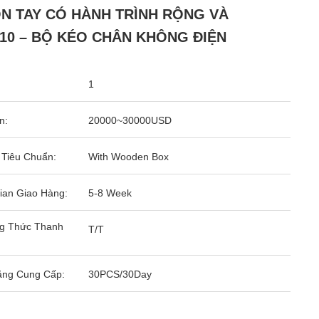
N TAY CÓ HÀNH TRÌNH RỘNG VÀ
10 – BỘ KÉO CHÂN KHÔNG ĐIỆN
1
n:
20000~30000USD
 Tiêu Chuẩn:
With Wooden Box
ian Giao Hàng:
5-8 Week
g Thức Thanh
T/T
ăng Cung Cấp:
30PCS/30Day