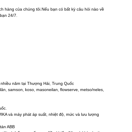
ch hàng của chúng tôi.Nếu bạn có bất kỳ câu hỏi nào về
 bạn 24/7.
ng nhiều năm tại Thượng Hải, Trung Quốc
 dân, samson, koso, masoneilan, flowserve, metso/neles,
uốc.
KA và máy phát áp suất, nhiệt độ, mức và lưu lượng
 tán ABB