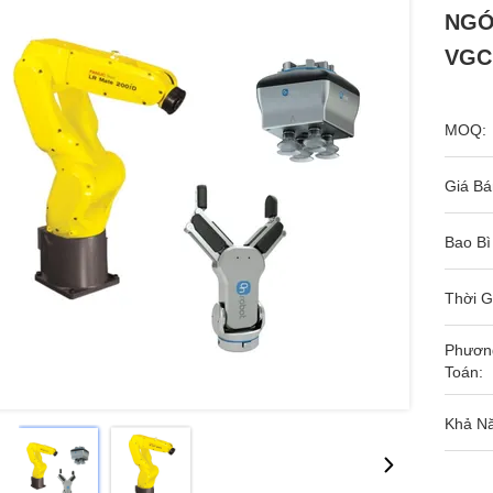
NGÓ
VGC
MOQ:
Giá Bá
Bao Bì
Thời G
Phươn
Toán:
Khả N