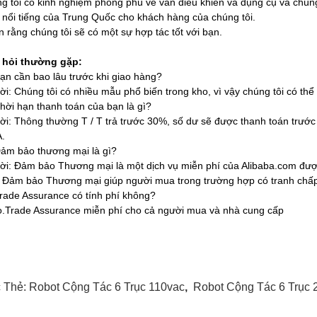
g tôi có kinh nghiệm phong phú về van điều khiển và dụng cụ và chúng
 nổi tiếng của Trung Quốc cho khách hàng của chúng tôi.
tin rằng chúng tôi sẽ có một sự hợp tác tốt với bạn.
 hỏi thường gặp:
ạn cần bao lâu trước khi giao hàng?
lời: Chúng tôi có nhiều mẫu phổ biến trong kho, vì vậy chúng tôi có th
hời hạn thanh toán của bạn là gì?
lời: Thông thường T / T trả trước 30%, số dư sẽ được thanh toán trướ
A.
ảm bảo thương mại là gì?
lời: Đảm bảo Thương mại là một dịch vụ miễn phí của Alibaba.com được
 Đảm bảo Thương mại giúp người mua trong trường hợp có tranh chấp 
rade Assurance có tính phí không?
.Trade Assurance miễn phí cho cả người mua và nhà cung cấp
 Thẻ:
Robot Cộng Tác 6 Trục 110vac
,
Robot Cộng Tác 6 Trục 