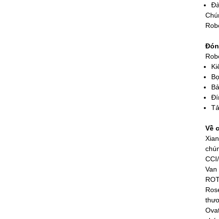
Đà
Chún
Robo
Đón
Robo
Ki
Bọ
Bả
Đí
Tả
Về 
Xian
chún
CCI/
Van 
ROTO
Rose
thươ
Ovat