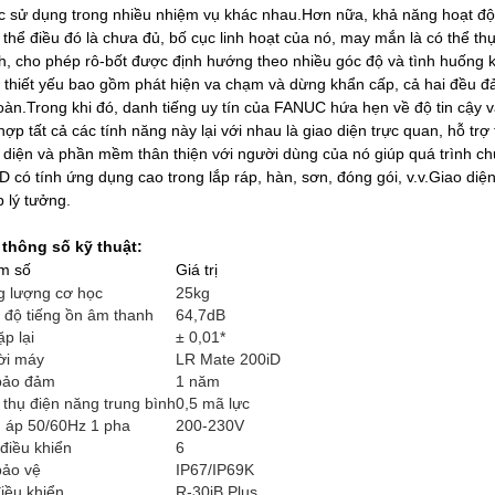
 sử dụng trong nhiều nhiệm vụ khác nhau.Hơn nữa, khả năng hoạt độn
thể điều đó là chưa đủ, bố cục linh hoạt của nó, may mắn là có thể th
h, cho phép rô-bốt được định hướng theo nhiều góc độ và tình huống 
 thiết yếu bao gồm phát hiện va chạm và dừng khẩn cấp, cả hai đều đ
oàn.Trong khi đó, danh tiếng uy tín của FANUC hứa hẹn về độ tin cậy 
hợp tất cả các tính năng này lại với nhau là giao diện trực quan, hỗ tr
 diện và phần mềm thân thiện với người dùng của nó giúp quá trình ch
D có tính ứng dụng cao trong lắp ráp, hàn, sơn, đóng gói, v.v.Giao diện
 lý tưởng.
 thông số kỹ thuật:
m số
Giá trị
g lượng cơ học
25kg
độ tiếng ồn âm thanh
64,7dB
ặp lại
± 0,01*
ời máy
LR Mate 200iD
bảo đảm
1 năm
 thụ điện năng trung bình
0,5 mã lực
 áp 50/60Hz 1 pha
200-230V
 điều khiển
6
bảo vệ
IP67/IP69K
iều khiển
R-30iB Plus