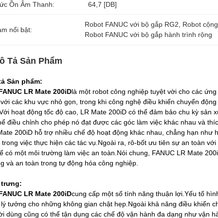
ức Ồn Âm Thanh:
64,7 [dB]
Robot FANUC với bộ gắp RG2
, 
Robot cộng
àm nổi bật:
Robot FANUC với bộ gắp hành trình rộng
ô Tả Sản Phẩm
tả Sản phẩm:
FANUC LR Mate 200iD
là một robot công nghiệp tuyệt vời cho các ứ
với các khu vực nhỏ gọn, trong khi công nghệ điều khiển chuyển động t
Với hoạt động tốc độ cao, LR Mate 200iD có thể đảm bảo chu kỳ sản xu
hể điều chỉnh cho phép nó đạt được các góc làm việc khác nhau và thí
ate 200iD hỗ trợ nhiều chế độ hoạt động khác nhau, chẳng hạn như h
 trong việc thực hiện các tác vụ.Ngoài ra, rô-bốt ưu tiên sự an toàn v
ể có một môi trường làm việc an toàn.Nói chung, FANUC LR Mate 200iD l
g và an toàn trong tự động hóa công nghiệp.
 trưng:
FANUC LR Mate 200iD
cung cấp một số tính năng thuận lợi.Yếu tố hì
 lý tưởng cho những không gian chật hẹp.Ngoài khả năng điều khiển chuy
i dùng cũng có thể tận dụng các chế độ vận hành đa dạng như vận hà