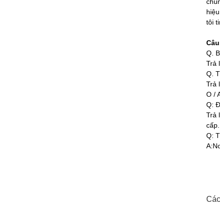
chún
hiệu
tôi 
Câu
Q. B
Trả 
Q. T
Trả 
O / 
Q: Đ
Trả 
cấp.
Q: T
A:No
Các