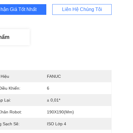
hận Giá Tốt Nhất
Liên Hệ Chúng Tôi
Phẩm
 Hiệu
FANUC
Điều Khiển:
6
p Lại:
± 0,01*
Chân Robot:
190X190(mm)
g Sạch Sẽ:
ISO Lớp 4