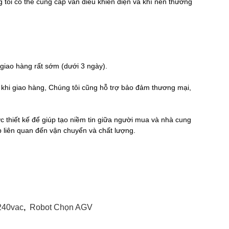
 tôi có thể cung cấp van điều khiển điện và khí nén thương
ể giao hàng rất sớm (dưới 3 ngày).
c khi giao hàng, Chúng tôi cũng hỗ trợ bảo đảm thương mại,
 thiết kế để giúp tạo niềm tin giữa người mua và nhà cung
liên quan đến vận chuyển và chất lượng.
240vac
,
Robot Chọn AGV