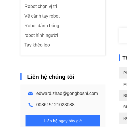
Robot chọn vị trí
Vẽ cánh tay robot
Robot đánh bóng
robot hình người
Tay khéo léo
T
Pl
Liên hệ chúng tôi
M
edward.zhao@gongboshi.com
B
008615121023088
Đ
R
Liên hệ ngay bây giờ