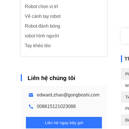
Robot chọn vị trí
Vẽ cánh tay robot
Robot đánh bóng
robot hình người
Tay khéo léo
T
Pl
Liên hệ chúng tôi
M
edward.zhao@gongboshi.com
T
008615121023088
P
Đ
Liên hệ ngay bây giờ