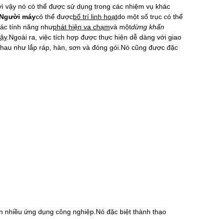
ì vậy nó có thể được sử dụng trong các nhiệm vụ khác
Người máy
có thể được
bố trí linh hoạt
do một số trục có thể
các tính năng như
phát hiện va chạm
và một
dừng khẩn
cậy
.Ngoài ra, việc tích hợp được thực hiện dễ dàng với giao
hau như lắp ráp, hàn, sơn và đóng gói.Nó cũng được đặc
ên nhiều ứng dụng công nghiệp.Nó đặc biệt thành thạo