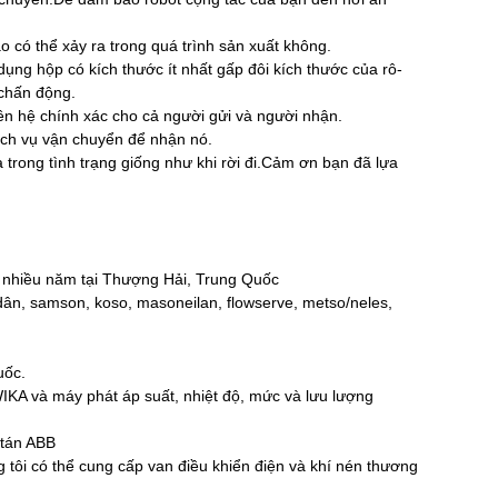
o có thể xảy ra trong quá trình sản xuất không.
ụng hộp có kích thước ít nhất gấp đôi kích thước của rô-
chấn động.
n hệ chính xác cho cả người gửi và người nhận.
ịch vụ vận chuyển để nhận nó.
trong tình trạng giống như khi rời đi.Cảm ơn bạn đã lựa
ng nhiều năm tại Thượng Hải, Trung Quốc
 dân, samson, koso, masoneilan, flowserve, metso/neles,
uốc.
KA và máy phát áp suất, nhiệt độ, mức và lưu lượng
 tán ABB
 tôi có thể cung cấp van điều khiển điện và khí nén thương