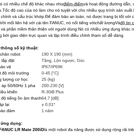
Nó có nhiều chế độ khác nhau như
điểm-điểm
và hoạt động đường dẫn, v
.Tốc độ cao của nó làm cho nó tuyệt vời cho nhiều quy trình sản xuất.
 chỉnh và cấu trúc khớp.Để đảm bảo an toàn, nó được trang bị tốt với 
.Với mối liên hệ với cái tên FANUC, nó nổi tiếng với
chất lượng
Và
độ tin 
 và phần mềm thân thiện với người dùng.Nó có nhiều ứng dụng khác n
g bởi giao diện trực quan và lập trình điều chỉnh tham số dễ dàng.
 thông số kỹ thuật:
chân robot
190 X 190 (mm)
í lắp đặt
Tầng, Lộn ngược, Góc
bảo vệ
IP67/IP69K
t độ môi trường
0-45 [°C]
g lượng cơ học
25 (kg)
 áp 50/60Hz 1 pha
200-230 [V]
iều khiển
R-30iB Plus
độ tiếng ồn âm thanh
64,7 [dB]
ặp lại
± 0,01*
bảo đảm
1 năm
 ứng dụng:
FANUC LR Mate 200iD
là một robot đa năng được sử dụng rộng rãi tr