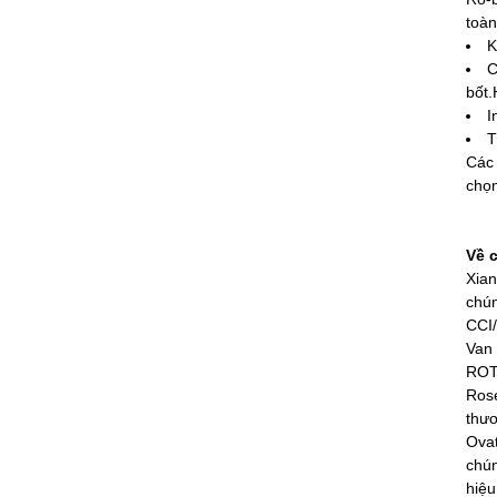
toàn
K
C
bốt.
I
T
Các 
chọn
Về 
Xian
chún
CCI/
Van 
ROTO
Rose
thươ
Ovat
chún
hiệu