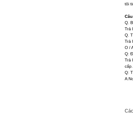
tôi 
Câu
Q. B
Trả 
Q. T
Trả 
O / 
Q: Đ
Trả 
cấp.
Q: T
A:No
Các