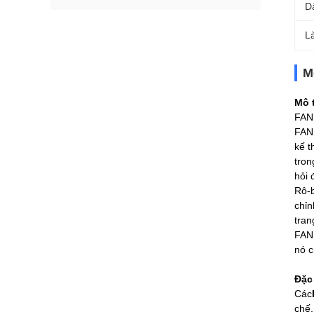
D
L
M
Mô 
FAN
FANU
kế t
tron
hỏi 
Rô-b
chỉn
tran
FANU
nó c
Đặc
Các
chế.