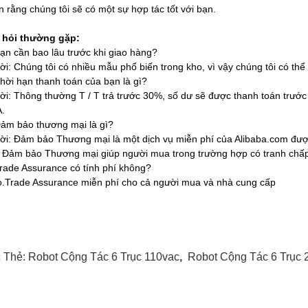
tin rằng chúng tôi sẽ có một sự hợp tác tốt với bạn.
 hỏi thường gặp:
ạn cần bao lâu trước khi giao hàng?
lời: Chúng tôi có nhiều mẫu phổ biến trong kho, vì vậy chúng tôi có th
hời hạn thanh toán của bạn là gì?
lời: Thông thường T / T trả trước 30%, số dư sẽ được thanh toán trướ
A.
ảm bảo thương mại là gì?
lời: Đảm bảo Thương mại là một dịch vụ miễn phí của Alibaba.com được
 Đảm bảo Thương mại giúp người mua trong trường hợp có tranh chấp 
rade Assurance có tính phí không?
.Trade Assurance miễn phí cho cả người mua và nhà cung cấp
 Thẻ:
Robot Cộng Tác 6 Trục 110vac
,
Robot Cộng Tác 6 Trục 