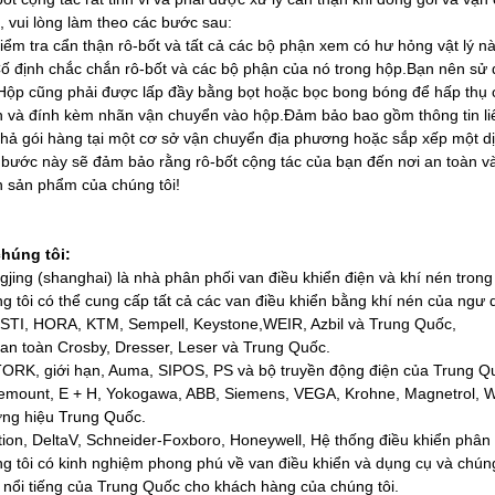
, vui lòng làm theo các bước sau:
iểm tra cẩn thận rô-bốt và tất cả các bộ phận xem có hư hỏng vật lý nà
ố định chắc chắn rô-bốt và các bộ phận của nó trong hộp.Bạn nên sử d
Hộp cũng phải được lấp đầy bằng bọt hoặc bọc bong bóng để hấp thụ 
n và đính kèm nhãn vận chuyển vào hộp.Đảm bảo bao gồm thông tin liê
hả gói hàng tại một cơ sở vận chuyển địa phương hoặc sắp xếp một d
bước này sẽ đảm bảo rằng rô-bốt cộng tác của bạn đến nơi an toàn và 
 sản phẩm của chúng tôi!
chúng tôi:
gjing (shanghai) là nhà phân phối van điều khiển điện và khí nén tro
g tôi có thể cung cấp tất cả các van điều khiển bằng khí nén của ngư
STI, HORA, KTM, Sempell, Keystone,WEIR, Azbil và Trung Quốc,
an toàn Crosby, Dresser, Leser và Trung Quốc.
RK, giới hạn, Auma, SIPOS, PS và bộ truyền động điện của Trung Q
mount, E + H, Yokogawa, ABB, Siemens, VEGA, Krohne, Magnetrol, WI
ng hiệu Trung Quốc.
ion, DeltaV, Schneider-Foxboro, Honeywell, Hệ thống điều khiển phân
g tôi có kinh nghiệm phong phú về van điều khiển và dụng cụ và chúng
 nổi tiếng của Trung Quốc cho khách hàng của chúng tôi.