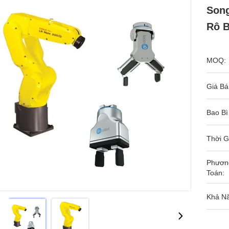
Song
Rô B
MOQ:
Giá Bá
Bao Bì
Thời G
Phươn
Toán:
Khả N