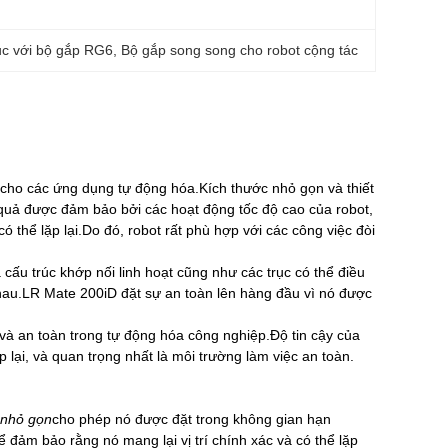
c với bộ gắp RG6
, 
Bộ gắp song song cho robot cộng tác
ho các ứng dụng tự động hóa.Kích thước nhỏ gọn và thiết
quả được đảm bảo bởi các hoạt động tốc độ cao của robot,
 thể lặp lại.Do đó, robot rất phù hợp với các công việc đòi
ấu trúc khớp nối linh hoạt cũng như các trục có thể điều
nhau.LR Mate 200iD đặt sự an toàn lên hàng đầu vì nó được
à an toàn trong tự động hóa công nghiệp.Độ tin cậy của
 lại, và quan trọng nhất là môi trường làm việc an toàn.
ế nhỏ gọn
cho phép nó được đặt trong không gian hạn
 đảm bảo rằng nó mang lại vị trí chính xác và có thể lặp