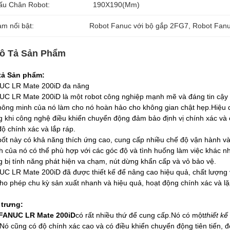
ấu Chân Robot:
190X190(mm)
àm nổi bật:
Robot Fanuc với bộ gắp 2FG7
, 
Robot Fanu
ô Tả Sản Phẩm
tả Sản phẩm:
UC LR Mate 200iD đa năng
C LR Mate 200iD là một robot công nghiệp mạnh mẽ và đáng tin cậy c
hông minh của nó làm cho nó hoàn hảo cho không gian chật hẹp.Hiệu 
g khi công nghệ điều khiển chuyển động đảm bảo định vị chính xác và có
độ chính xác và lắp ráp.
ốt này có khả năng thích ứng cao, cung cấp nhiều chế độ vận hành và c
h của nó có thể phù hợp với các góc độ và tình huống làm việc khác 
g bị tính năng phát hiện va chạm, nút dừng khẩn cấp và vỏ bảo vệ.
C LR Mate 200iD đã được thiết kế để nâng cao hiệu quả, chất lượng v
ho phép chu kỳ sản xuất nhanh và hiệu quả, hoạt động chính xác và lặp
 trưng:
FANUC LR Mate 200iD
có rất nhiều thứ để cung cấp.Nó có một
thiết k
Nó cũng có độ chính xác cao và có điều khiển chuyển động tiên tiến, để