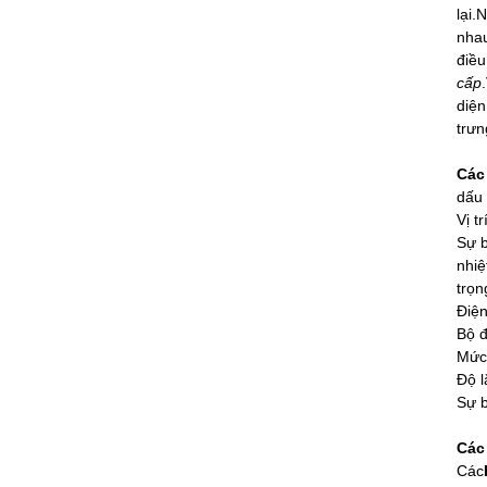
lại.
nhau
điều
cấp
diện
trưn
Các
dấu 
Vị tr
Sự 
nhiệ
trọn
Điện
Bộ đ
Mức 
Độ l
Sự 
Các
Các