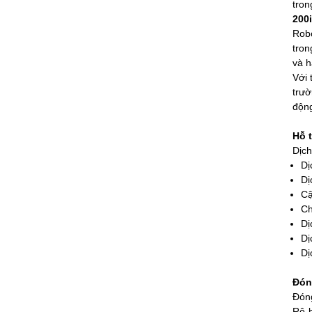
tron
200
Robo
tron
và h
Với 
trườ
động
Hỗ t
Dịch
Dị
Dị
Cậ
Ch
Dị
Dị
Dị
Đón
Đóng
Rô-b