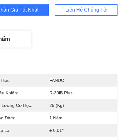
hận Giá Tốt Nhất
Liên Hệ Chúng Tôi
Phẩm
 Hiệu
FANUC
ều Khiển:
R-30iB Plus
g Lượng Cơ Học:
25 (kg)
ảo Đảm:
1 Năm
p Lại:
± 0,01*