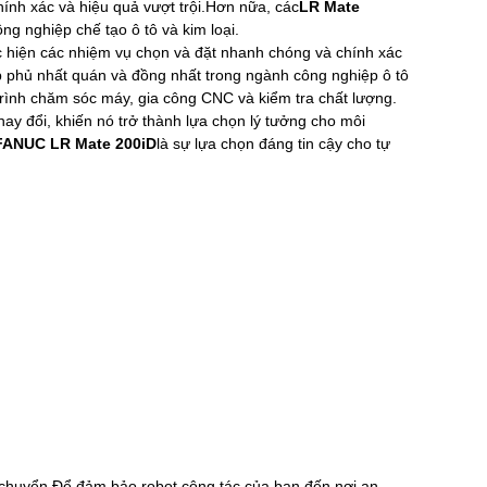
hính xác và hiệu quả vượt trội.Hơn nữa, các
LR Mate
g nghiệp chế tạo ô tô và kim loại.
c hiện các nhiệm vụ chọn và đặt nhanh chóng và chính xác
 phủ nhất quán và đồng nhất trong ngành công nghiệp ô tô
rình chăm sóc máy, gia công CNC và kiểm tra chất lượng.
thay đổi, khiến nó trở thành lựa chọn lý tưởng cho môi
FANUC LR Mate 200iD
là sự lựa chọn đáng tin cậy cho tự
ận chuyển.Để đảm bảo robot cộng tác của bạn đến nơi an