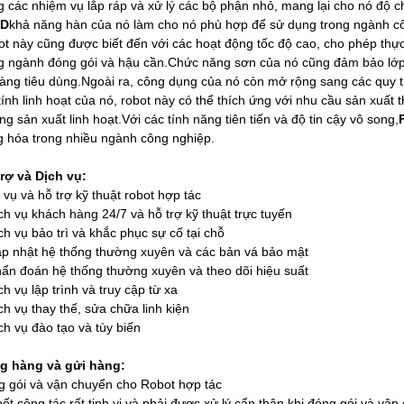
g các nhiệm vụ lắp ráp và xử lý các bộ phận nhỏ, mang lại cho nó độ c
iD
khả năng hàn của nó làm cho nó phù hợp để sử dụng trong ngành côn
t này cũng được biết đến với các hoạt động tốc độ cao, cho phép thự
g ngành đóng gói và hậu cần.Chức năng sơn của nó cũng đảm bảo lớp
àng tiêu dùng.Ngoài ra, công dụng của nó còn mở rộng sang các quy t
tính linh hoạt của nó, robot này có thể thích ứng với nhu cầu sản xuất 
ng sản xuất linh hoạt.Với các tính năng tiên tiến và độ tin cậy vô song,
 hóa trong nhiều ngành công nghiệp.
rợ và Dịch vụ:
 vụ và hỗ trợ kỹ thuật robot hợp tác
ch vụ khách hàng 24/7 và hỗ trợ kỹ thuật trực tuyến
ch vụ bảo trì và khắc phục sự cố tại chỗ
p nhật hệ thống thường xuyên và các bản vá bảo mật
ẩn đoán hệ thống thường xuyên và theo dõi hiệu suất
ch vụ lập trình và truy cập từ xa
ch vụ thay thế, sửa chữa linh kiện
ch vụ đào tạo và tùy biến
g hàng và gửi hàng:
 gói và vận chuyển cho Robot hợp tác
ốt cộng tác rất tinh vi và phải được xử lý cẩn thận khi đóng gói và v