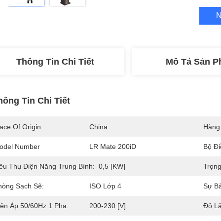
N
Thông Tin Chi Tiết
Mô Tả Sản 
hông Tin Chi Tiết
ace Of Origin
China
Hàng
odel Number
LR Mate 200iD
Bộ Đi
iêu Thụ Điện Năng Trung Bình:
0,5 [kW]
Trọn
hòng Sạch Sẽ:
ISO Lớp 4
Sự B
iện Áp 50/60Hz 1 Pha:
200-230 [V]
Độ Lặ