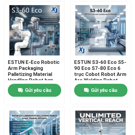
ESTUN E-Eco Robotic
ESTUN S3-60 Eco S5-
Arm Packaging
90 Eco S7-80 Eco 6
Palletizing Material
trục Cobot Robot Arm
Handling Robot hợp
Arc Welding Robot
tác với OnRobot
hợp tác CNGBS
Gửi yêu cầu
Gửi yêu cầu
Gripper
Positioner hàn
Nhà
Sản phẩm
Video