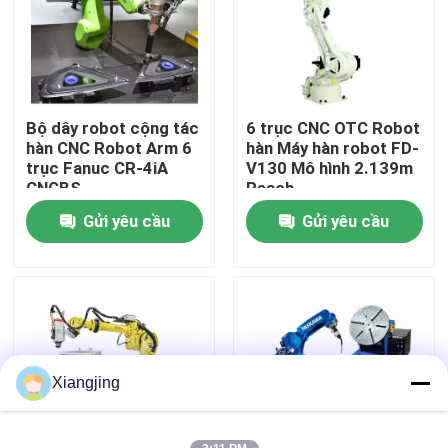
Về chúng tôi
Tham quan nhà máy
Bộ dây robot cộng tác
6 trục CNC OTC Robot
hàn CNC Robot Arm 6
hàn Máy hàn robot FD-
trục Fanuc CR-4iA
V130 Mô hình 2.139m
Kiểm soát chất lượng
CNGBS
Reach
Gửi yêu cầu
Gửi yêu cầu
Liên hệ với chúng tôi
Blog
Yêu cầu báo giá
Xiangjing
Cánh tay Robot công nghiệp