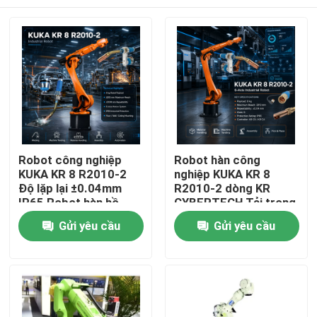
Robot công nghiệp
Robot hàn công
KUKA KR 8 R2010-2
nghiệp KUKA KR 8
Độ lặp lại ±0.04mm
R2010-2 dòng KR
IP65 Robot hàn hồ
CYBERTECH Tải trọng
quang 6 trục và Tủ
8kg Tầm với 2013mm
Nhà
Gửi yêu cầu
Gửi yêu cầu
điều khiển KR C4 KR
6 trục Mỏ hàn robot
C5 KR C5-2
TBi RM2
Sản phẩm
Video