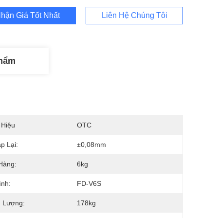
hận Giá Tốt Nhất
Liên Hệ Chúng Tôi
Phẩm
 Hiệu
OTC
p Lại:
±0,08mm
Hàng:
6kg
ình:
FD-V6S
g Lượng:
178kg