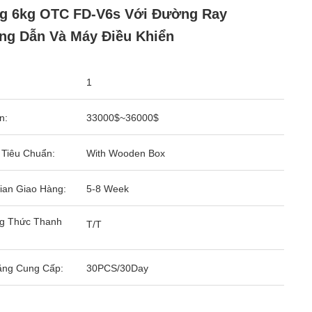
g 6kg OTC FD-V6s Với Đường Ray
g Dẫn Và Máy Điều Khiển
1
n:
33000$~36000$
 Tiêu Chuẩn:
With Wooden Box
ian Giao Hàng:
5-8 Week
g Thức Thanh
T/T
ăng Cung Cấp:
30PCS/30Day