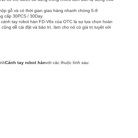
hộp gỗ và có thời gian giao hàng nhanh chóng 5-8
ung cấp 30PCS / 30Day.
, cánh tay robot hàn FD-V6s của OTC là sự lựa chọn hoàn
g dễ cài đặt và bảo trì, làm cho nó có giá trị tuyệt vời
ỉnh
Cánh tay robot hàn
với các thuộc tính sau: