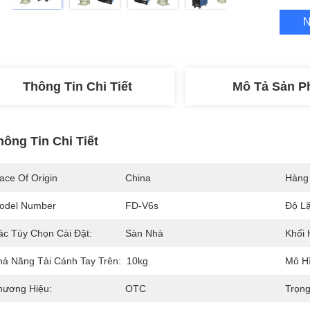
N
Thông Tin Chi Tiết
Mô Tả Sản 
hông Tin Chi Tiết
ace Of Origin
China
Hàng
odel Number
FD-V6s
Độ Lặ
ác Tùy Chọn Cài Đặt:
Sàn Nhà
Khối 
hả Năng Tải Cánh Tay Trên:
10kg
Mô H
hương Hiệu:
OTC
Trọn