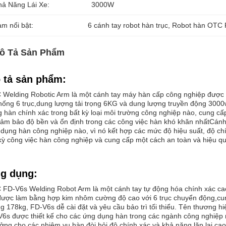
hả Năng Lái Xe:
3000W
àm nổi bật:
6 cánh tay robot hàn trục
, 
Robot hàn OTC 
ô Tả Sản Phẩm
 tả sản phẩm:
Welding Robotic Arm là một cánh tay máy hàn cấp công nghiệp được thi
hống 6 trục,dung lượng tải trọng 6KG và dung lượng truyền động 3000
 hàn chính xác trong bất kỳ loại môi trường công nghiệp nào, cung cấ
ảm bảo độ bền và ổn định trong các công việc hàn khó khăn nhấtCánh t
dụng hàn công nghiệp nào, vì nó kết hợp các mức độ hiệu suất, độ chí
kỳ công việc hàn công nghiệp và cung cấp một cách an toàn và hiệu qu
g dụng:
FD-V6s Welding Robot Arm là một cánh tay tự động hóa chính xác cao
ược làm bằng hợp kim nhôm cường độ cao với 6 trục chuyển động,cung
g 178kg, FD-V6s dễ cài đặt và yêu cầu bảo trì tối thiểu. Tên thương hi
6s được thiết kế cho các ứng dụng hàn trong các ngành công nghiệp n
ưởng cho các nhiệm vụ hàn đòi hỏi độ chính xác và khả năng lặp lại c