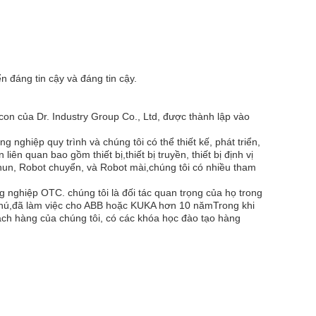
 đáng tin cậy và đáng tin cậy.
 con của Dr. Industry Group Co., Ltd, được thành lập vào
 nghiệp quy trình và chúng tôi có thể thiết kế, phát triển,
iên quan bao gồm thiết bị,thiết bị truyền, thiết bị định vị
hun, Robot chuyển, và Robot mài,chúng tôi có nhiều tham
g nghiệp OTC. chúng tôi là đối tác quan trọng của họ trong
 phú,đã làm việc cho ABB hoặc KUKA hơn 10 nămTrong khi
ách hàng của chúng tôi, có các khóa học đào tạo hàng