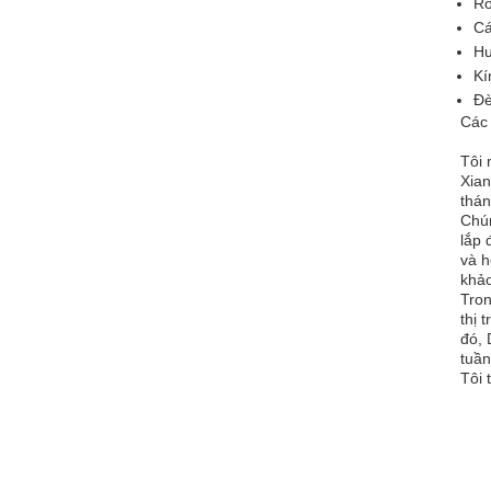
Ro
Cá
Hư
Kí
Đè
Các 
Tôi 
Xian
thá
Chún
lắp 
và h
khảo
Tron
thị 
đó, 
tuần
Tôi 