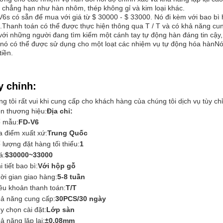
 chẳng hạn như hàn nhôm, thép không gỉ và kim loại khác.
6s có sẵn để mua với giá từ $ 30000 - $ 33000. Nó đi kèm với bao bì 
.Thanh toán có thể được thực hiện thông qua T / T và có khả năng c
với những người đang tìm kiếm một cánh tay tự động hàn đáng tin cậy
nó có thể được sử dụng cho một loạt các nhiệm vụ tự động hóa hànNó cũn
tiền.
y chỉnh:
g tôi rất vui khi cung cấp cho khách hàng của chúng tôi dịch vụ tùy ch
n thương hiệu:
Địa chỉ:
 mẫu:
FD-V6
a điểm xuất xứ:
Trung Quốc
 lượng đặt hàng tối thiểu:
1
á:
$30000~33000
i tiết bao bì:
Với hộp gỗ
ời gian giao hàng:
5-8 tuần
ều khoản thanh toán:
T/T
ả năng cung cấp:
30PCS/30 ngày
y chọn cài đặt:
Lớp sàn
ả năng lặp lại:
±0,08mm