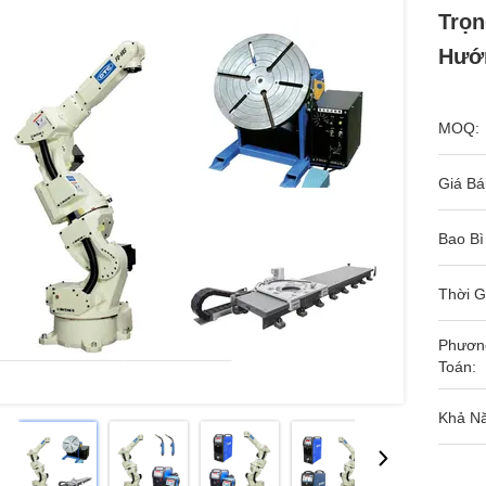
Trọn
Hướn
MOQ:
Giá Bá
Bao Bì
Thời G
Phươn
Toán:
Khả N