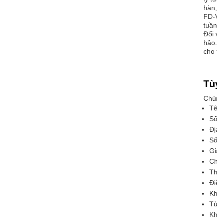
hàn,
FD-V
tuần
Đối 
hảo.
cho 
Tù
Chún
Tê
Số
Đị
Số
Gi
Ch
Th
Đi
Kh
Tù
Kh