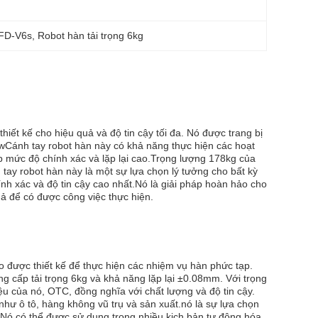
FD-V6s
, 
Robot hàn tải trọng 6kg
ết kế cho hiệu quả và độ tin cậy tối đa. Nó được trang bị
wCánh tay robot hàn này có khả năng thực hiện các hoạt
p mức độ chính xác và lặp lại cao.Trọng lượng 178kg của
ay robot hàn này là một sự lựa chọn lý tưởng cho bất kỳ
nh xác và độ tin cậy cao nhất.Nó là giải pháp hoàn hảo cho
ả để có được công việc thực hiện.
 được thiết kế để thực hiện các nhiệm vụ hàn phức tạp.
 cấp tải trọng 6kg và khả năng lặp lại ±0.08mm. Với trọng
ệu của nó, OTC, đồng nghĩa với chất lượng và độ tin cậy.
hư ô tô, hàng không vũ trụ và sản xuất.nó là sự lựa chọn
aoNó có thể được sử dụng trong nhiều kịch bản tự động hóa