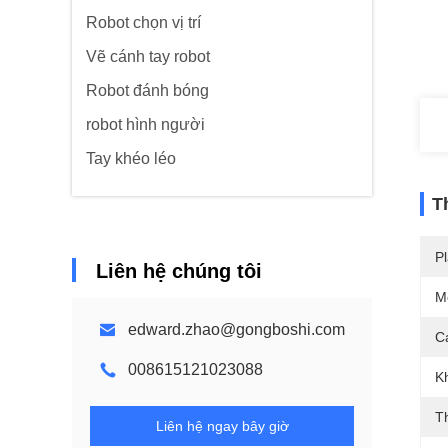
Robot chọn vị trí
Vẽ cánh tay robot
Robot đánh bóng
robot hình người
Tay khéo léo
T
Pl
Liên hệ chúng tôi
M
edward.zhao@gongboshi.com
C
008615121023088
K
T
Liên hệ ngay bây giờ