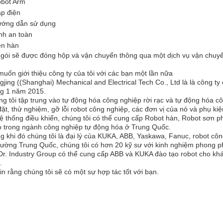
bot Arm
p điện
ớng dẫn sử dụng
nh an toàn
n hàn
gói sẽ được đóng hộp và vận chuyển thông qua một dịch vụ vận chuyển
muốn giới thiệu công ty của tôi với các bạn một lần nữa
gjing ((Shanghai) Mechanical and Electrical Tech Co., Ltd là là công ty
ng 1 năm 2015.
g tôi tập trung vào tự động hóa công nghiệp rời rạc và tự động hóa công
đặt, thử nghiệm, gỡ lỗi robot công nghiệp, các đơn vị của nó và phụ kiện l
ệ thống điều khiển, chúng tôi có thể cung cấp Robot hàn, Robot sơn p
 trong ngành công nghiệp tự động hóa ở Trung Quốc.
g khi đó chúng tôi là đại lý của KUKA, ABB, Yaskawa, Fanuc, robot côn
trường Trung Quốc, chúng tôi có hơn 20 kỹ sư với kinh nghiệm phong
Dr. Industry Group có thể cung cấp ABB và KUKA đào tạo robot cho kh
.
tin rằng chúng tôi sẽ có một sự hợp tác tốt với bạn.