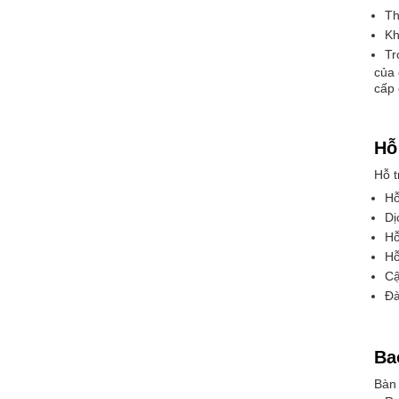
Th
Kh
Tr
của 
cấp 
Hỗ
Hỗ t
Hỗ
Dị
Hỗ
Hỗ
Cậ
Đà
Ba
Bàn 