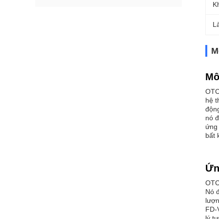
K
L
M
Mô
OTC 
hệ t
động
nó đ
ứng 
bất 
Ứn
OTC 
Nó đ
lượn
FD-V
lý t