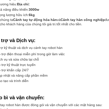
ương hiệu:
Địa chỉ:
ả năng điều khiển:
3000w
ọng lượng hữu ích:
6kg
chúng ta
Cánh tay tự động hóa hàn
và
Cánh tay hàn công nghiệp
đư
cho khách hàng của chúng tôi giá trị tốt nhất cho tiền.
 trợ và Dịch vụ:
rợ kỹ thuật và dịch vụ cánh tay robot hàn
 trợ điện thoại miễn phí trong giờ làm việc
ch vụ và sửa chữa tại chỗ
 trợ kỹ thuật trực tuyến
 trợ khẩn cấp 24/7
p nhật và nâng cấp phần mềm
o tạo và trình diễn
o bì và vận chuyển:
tay robot hàn được đóng gói và vận chuyển với các mặt hàng sau: