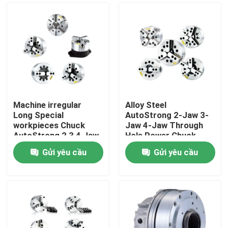
Machine irregular
Alloy Steel
Long Special
AutoStrong 2-Jaw 3-
workpieces Chuck
Jaw 4-Jaw Through
AutoStrong 2 3 4 Jaw
Hole Power Chuck
Wedge Type Non
CNC Lathe Hydraulic
Gửi yêu cầu
Gửi yêu cầu
Through-hole Power
Pneumatic Chuck
Nhà
Chuck
Sản phẩm
Video